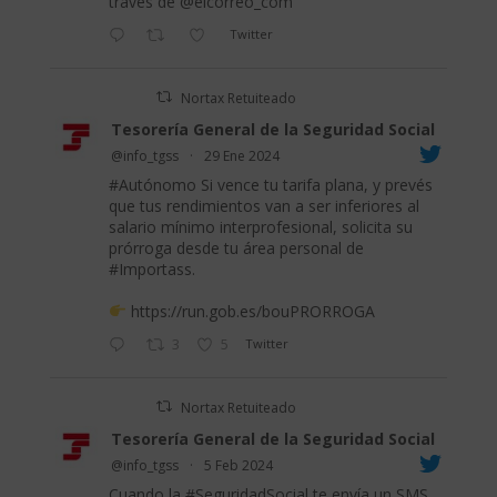
través de
@elcorreo_com
Twitter
Nortax Retuiteado
Tesorería General de la Seguridad Social
@info_tgss
·
29 Ene 2024
#Autónomo
Si vence tu tarifa plana, y prevés
que tus rendimientos van a ser inferiores al
salario mínimo interprofesional, solicita su
prórroga desde tu área personal de
#Importass
.
https://run.gob.es/bouPRORROGA
3
5
Twitter
Nortax Retuiteado
Tesorería General de la Seguridad Social
@info_tgss
·
5 Feb 2024
Cuando la
#SeguridadSocial
te envía un SMS,