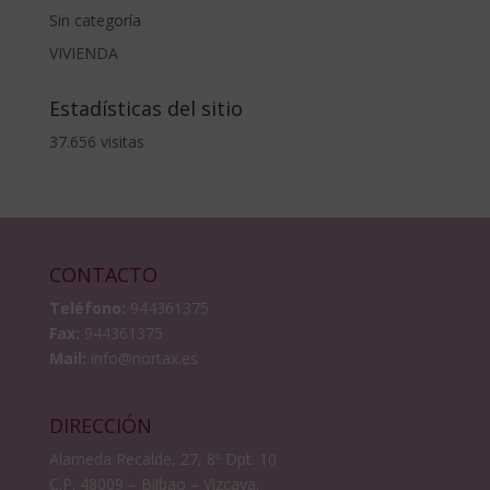
Sin categoría
VIVIENDA
Estadísticas del sitio
37.656 visitas
CONTACTO
Teléfono:
944361375
Fax:
944361375
Mail:
info@nortax.es
DIRECCIÓN
Alameda Recalde, 27, 8º Dpt. 10
C.P. 48009 – Bilbao – Vizcaya.