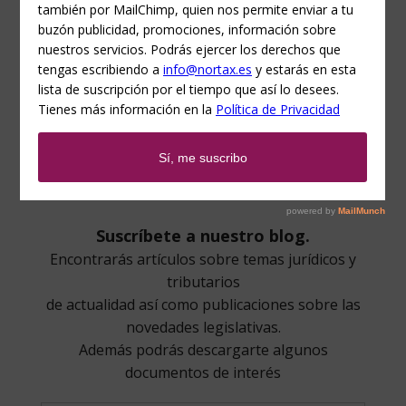
HIPOTECARIOS?
por
Aitziber Arandia
|
Ene 29, 2024
|
DERECHO
BANCARIO
,
VIVIENDA
La nueva sentencia del Tribunal de Justicia de la Unión
Europea que versa sobre los plazos de prescripción
permite, a los consumidores, ampliar los plazos de la
reclamación de los gastos hipotecarios. Esta sentencia
llega después de que una serie de entidades...