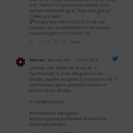
o en Twitter te copiamos un enlace, estos
siempre empiezan igual: "
http://run.gob.es
"
¿Sabes por qué?
Porque
http://RUN.GOB.ES
es de uso
exclusivo por la Administración del Estado,
está protegido y es SEGURO
10
19
Twitter
Nortax
@nortax_info
·
31 Ene 2024
¿No has oído hablar de la Ley de 2ª
Oportunidad? Si estás ahogado por las
deudas, puedes acogerte al mecanismo de 2ª
oportunidad, que te permitirá obtener el
perdón de tus deudas.
info@nortax.es
#nortaxbilbao
#abogados
#leydesegundaoportunidad
#insolvencia
#eliminatusdeudas
Twitter