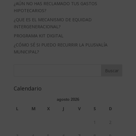
¿AÚN NO HAS RECLAMADO TUS GASTOS
HIPOTECARIOS?
¿QUE ES EL MECANISMO DE EQUIDAD
INTERGENERACIONAL?
PROGRAMA KIT DIGITAL
¿CÓMO SÉ SI PUEDO RECURRIR LA PLUSVALÍA
MUNICIPAL?
Calendario
agosto 2026
L
M
X
J
V
S
D
1
2
3
4
5
6
7
8
9