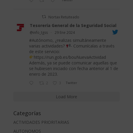
Nortax Retuiteado
Tesorería General de la Seguridad Social
@info_tgss
·
29 Ene 2024
#Autónomo
, ¿realizas simultáneamente
varias actividades?
- Comunícalas a través
de este servicio:
https://run.gob.es/bouNuevaActividad
Además, ya se puede comunicar aquellas que
se hubiesen iniciado con fecha anterior al 1 de
enero de 2023.
2
3
Twitter
Load More
Categorías
ACTIVIDADES PRIORITARIAS
AUTONOMOS