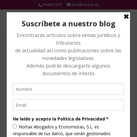
944361375
info@nortax.es
¿AÚN NO HAS RECLAMADO TUS GASTOS