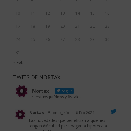
10
11
12
13
14
15
16
17
18
19
20
21
22
23
24
25
26
27
28
29
30
31
« Feb
TWITS DE NORTAX
Nortax
Seguir
Servicios jurídicos y fiscales.
Nortax
@nortax_info
·
8 Feb 2024
Las novedades que benefician a quienes
tengan dificultad para pagar la hipoteca a