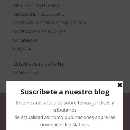
MEDIDAS TRIBUTARIAS
MERCANTIL Y SOCIETARIO
NOVEDAD HACIENDA FORAL VIZCAYA
NOVEDADES LEGISLATIVAS
Sin categoría
VIVIENDA
Estadísticas del sitio
37.668 visitas
CONTACTO
Teléfono:
944361375
Fax:
944361375
Mail:
info@nortax.es