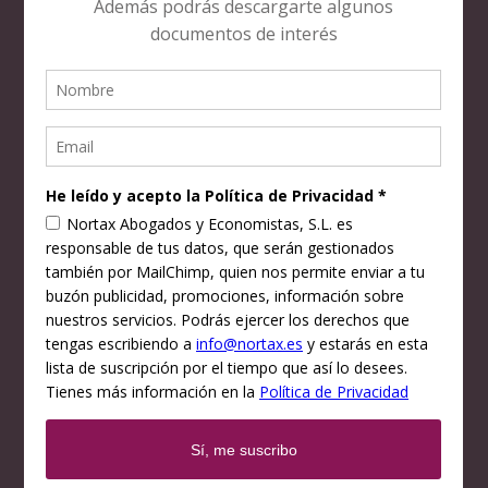
DIRECCIÓN
Alameda Recalde, 27, 8º Dpt. 10
C.P. 48009 – Bilbao – Vizcaya.
Horario:
Lunes a Jueves: 9.00-14.30 y 15.00-18.00 /
Viernes: 8.30-14.30
DESCARGAS
Modelo reclamacion IRPF maternidad
Calendario laboral Bizkaia 2018
Modelo contrato de trabajo servicio doméstico
TRADUCTOR