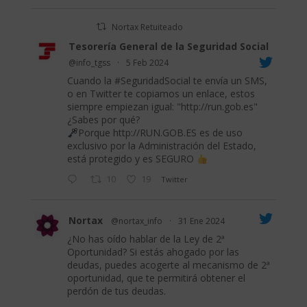
Nortax Retuiteado
Tesorería General de la Seguridad Social
@info_tgss
·
5 Feb 2024
Cuando la
#SeguridadSocial
te envía un SMS,
o en Twitter te copiamos un enlace, estos
siempre empiezan igual: "
http://run.gob.es
"
¿Sabes por qué?
Porque
http://RUN.GOB.ES
es de uso
exclusivo por la Administración del Estado,
está protegido y es SEGURO
10
19
Twitter
Nortax
@nortax_info
·
31 Ene 2024
¿No has oído hablar de la Ley de 2ª
Oportunidad? Si estás ahogado por las
deudas, puedes acogerte al mecanismo de 2ª
oportunidad, que te permitirá obtener el
perdón de tus deudas.