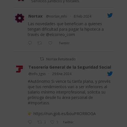
Servicios jurídicos y fiscales.
Nortax
@nortax_info
·
8 Feb 2024
Las novedades que benefician a quienes
tengan dificultad para pagar la hipoteca a
través de
@elcorreo_com
Twitter
Nortax Retuiteado
Tesorería General de la Seguridad Social
@info_tgss
·
29 Ene 2024
#Autónomo
Si vence tu tarifa plana, y prevés
que tus rendimientos van a ser inferiores al
salario mínimo interprofesional, solicita su
prórroga desde tu área personal de
#Importass
.
https://run.gob.es/bouPRORROGA
3
5
Twitter