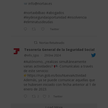
info@nortax.es
#nortaxbilbao
#abogados
#leydesegundaoportunidad
#insolvencia
#eliminatusdeudas
Twitter
Nortax Retuiteado
Tesorería General de la Seguridad Social
@info_tgss
·
29 Ene 2024
#Autónomo
, ¿realizas simultáneamente
varias actividades?
- Comunícalas a través
de este servicio:
https://run.gob.es/bouNuevaActividad
Además, ya se puede comunicar aquellas que
se hubiesen iniciado con fecha anterior al 1 de
enero de 2023.
2
3
Twitter
Load More