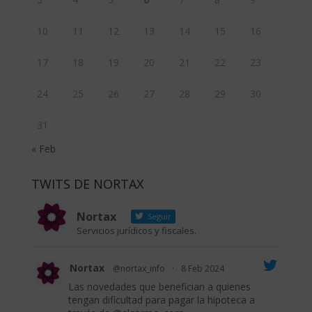
10
11
12
13
14
15
16
17
18
19
20
21
22
23
24
25
26
27
28
29
30
31
« Feb
TWITS DE NORTAX
Nortax
Seguir
Servicios jurídicos y fiscales.
Nortax
@nortax_info
·
8 Feb 2024
Las novedades que benefician a quienes
tengan dificultad para pagar la hipoteca a