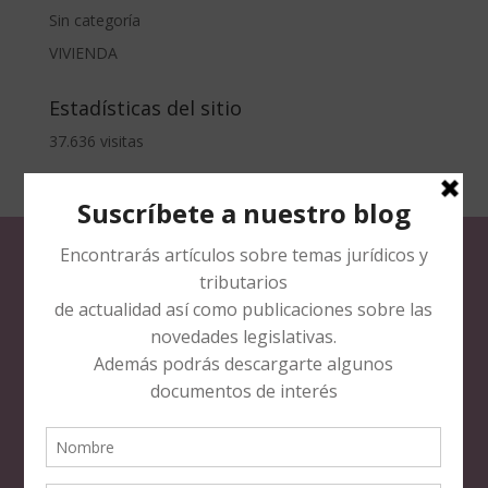
Sin categoría
VIVIENDA
Estadísticas del sitio
37.636 visitas
CONTACTO
Teléfono:
944361375
Fax:
944361375
Mail:
info@nortax.es
DIRECCIÓN
Alameda Recalde, 27, 8º Dpt. 10
C.P. 48009 – Bilbao – Vizcaya.