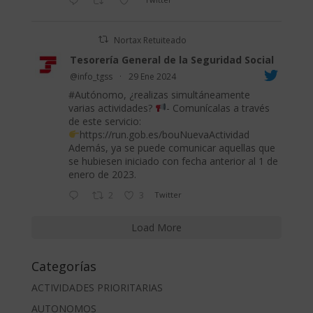
Nortax Retuiteado
Tesorería General de la Seguridad Social
@info_tgss
·
29 Ene 2024
#Autónomo
, ¿realizas simultáneamente
varias actividades?
- Comunícalas a través
de este servicio:
https://run.gob.es/bouNuevaActividad
Además, ya se puede comunicar aquellas que
se hubiesen iniciado con fecha anterior al 1 de
enero de 2023.
2
3
Twitter
Load More
Categorías
ACTIVIDADES PRIORITARIAS
AUTONOMOS