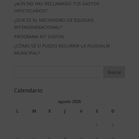
¿AÚN NO HAS RECLAMADO TUS GASTOS
HIPOTECARIOS?
¿QUE ES EL MECANISMO DE EQUIDAD
INTERGENERACIONAL?
PROGRAMA KIT DIGITAL
¿CÓMO SÉ SI PUEDO RECURRIR LA PLUSVALÍA
MUNICIPAL?
Calendario
agosto 2026
L
M
X
J
V
S
D
1
2
3
4
5
6
7
8
9