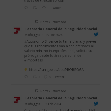
través de
@elcorreo_com
Twitter
Nortax Retuiteado
Tesorería General de la Seguridad Social
@info_tgss
·
29 Ene 2024
#Autónomo
Si vence tu tarifa plana, y prevés
que tus rendimientos van a ser inferiores al
salario mínimo interprofesional, solicita su
prórroga desde tu área personal de
#Importass
.
https://run.gob.es/bouPRORROGA
3
5
Twitter
Nortax Retuiteado
Tesorería General de la Seguridad Social
@info_tgss
·
5 Feb 2024
Cuando la
#SeguridadSocial
te envía un SMS,