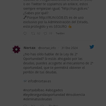
o en Twitter te copiamos un enlace, estos
siempre empiezan igual: "
http://run.gob.es
"
¿Sabes por qué?
Porque
http://RUN.GOB.ES
es de uso
exclusivo por la Administración del Estado,
está protegido y es SEGURO
10
19
Twitter
Nortax
@nortax_info
·
31 Ene 2024
¿No has oído hablar de la Ley de 2ª
Oportunidad? Si estás ahogado por las
deudas, puedes acogerte al mecanismo de 2ª
oportunidad, que te permitirá obtener el
perdón de tus deudas.
info@nortax.es
#nortaxbilbao
#abogados
#leydesegundaoportunidad
#insolvencia
#eliminatusdeudas
Twitter