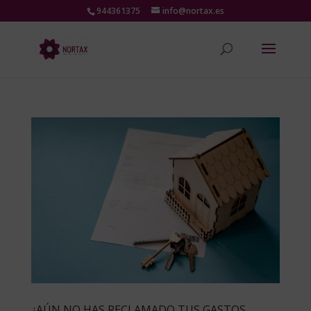
944361375
info@nortax.es
¿AÚN NO HAS RECLAMADO TUS GASTOS