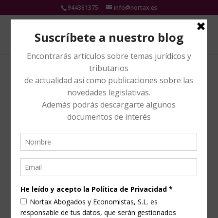
944361375
info@nortax.es
LA VIVIENDA HABITUAL Y
LA LEY DE SEGUNDA
OPORTUNIDAD
by
Nortax
|
Nov 19, 2018
|
CONCURSAL
|
0
comments