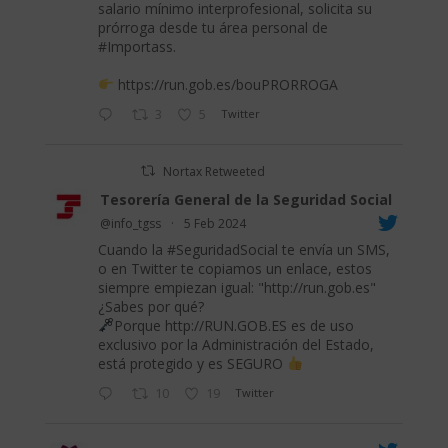
salario mínimo interprofesional, solicita su
prórroga desde tu área personal de
#Importass
.
https://run.gob.es/bouPRORROGA
3
5
Twitter
Nortax Retweeted
Tesorería General de la Seguridad Social
@info_tgss
·
5 Feb 2024
Cuando la
#SeguridadSocial
te envía un SMS,
o en Twitter te copiamos un enlace, estos
siempre empiezan igual: "
http://run.gob.es
"
¿Sabes por qué?
Porque
http://RUN.GOB.ES
es de uso
exclusivo por la Administración del Estado,
está protegido y es SEGURO
10
19
Twitter