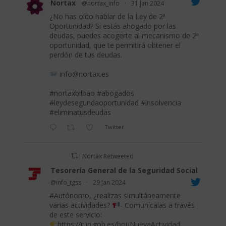
Nortax
@nortax_info
·
31 Jan 2024
¿No has oído hablar de la Ley de 2ª
Oportunidad? Si estás ahogado por las
deudas, puedes acogerte al mecanismo de 2ª
oportunidad, que te permitirá obtener el
perdón de tus deudas.
info@nortax.es
#nortaxbilbao
#abogados
#leydesegundaoportunidad
#insolvencia
#eliminatusdeudas
Twitter
Nortax Retweeted
Tesorería General de la Seguridad Social
@info_tgss
·
29 Jan 2024
#Autónomo
, ¿realizas simultáneamente
varias actividades?
- Comunícalas a través
de este servicio:
https://run.gob.es/bouNuevaActividad