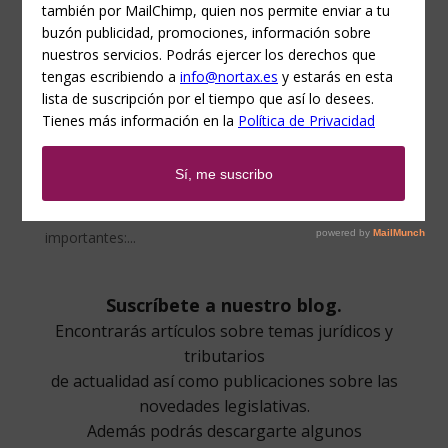
VIZCAYA
por
Nortax
|
Mar 26, 2015
|
IMPUESTO SOBRE LA
RENTA DE LAS PERSONAS FÍSICAS
,
NOVEDAD
HACIENDA FORAL VIZCAYA
El 9 de marzo se ha publicado en el Boletín Oficial de
Vizcaya la Norma Foral 3/2015, de modificación de
diversas Normas Forales en materia tributaria. A modo
de resumen y de manera muy breve indicamos a
continuación las diversas modificaciones más
importantes:...