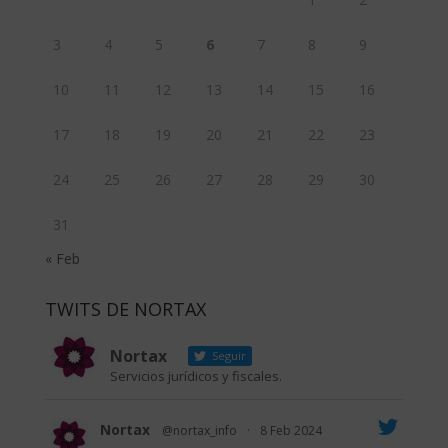
3
4
5
6
7
8
9
10
11
12
13
14
15
16
17
18
19
20
21
22
23
24
25
26
27
28
29
30
31
« Feb
TWITS DE NORTAX
Nortax
Seguir
Servicios jurídicos y fiscales.
Nortax
@nortax_info
·
8 Feb 2024