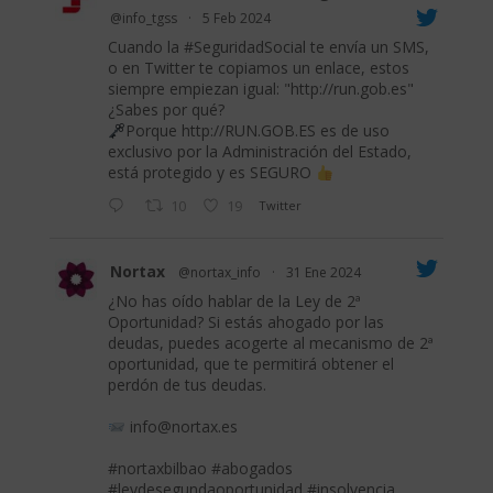
@info_tgss
·
5 Feb 2024
Cuando la
#SeguridadSocial
te envía un SMS,
o en Twitter te copiamos un enlace, estos
siempre empiezan igual: "
http://run.gob.es
"
¿Sabes por qué?
Porque
http://RUN.GOB.ES
es de uso
exclusivo por la Administración del Estado,
está protegido y es SEGURO
10
19
Twitter
Nortax
@nortax_info
·
31 Ene 2024
¿No has oído hablar de la Ley de 2ª
Oportunidad? Si estás ahogado por las
deudas, puedes acogerte al mecanismo de 2ª
oportunidad, que te permitirá obtener el
perdón de tus deudas.
info@nortax.es
#nortaxbilbao
#abogados
#leydesegundaoportunidad
#insolvencia