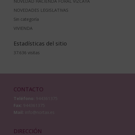
NOVEDAD HACIENDA FORAL VIZCAYA
NOVEDADES LEGISLATIVAS
Sin categoría
VIVIENDA
Estadísticas del sitio
37.636 visitas
CONTACTO
Teléfono:
944361375
Fax:
944361375
Mail:
info@nortax.es
DIRECCIÓN