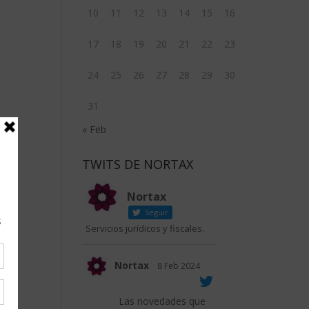
10
11
12
13
14
15
16
17
18
19
20
21
22
23
24
25
26
27
28
29
30
31
« Feb
TWITS DE NORTAX
Nortax
Seguir
Servicios jurídicos y fiscales.
Nortax
8 Feb 2024
Las novedades que