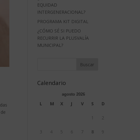
EQUIDAD
INTERGENERACIONAL?
PROGRAMA KIT DIGITAL
¿CÓMO SÉ SI PUEDO
RECURRIR LA PLUSVALÍA
MUNICIPAL?
Calendario
agosto 2026
L
M
X
J
V
S
D
udas
 de
1
2
3
4
5
6
7
8
9