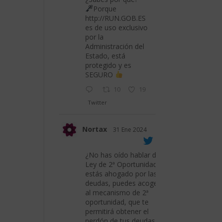
Porque
http://RUN.GOB.ES
es de uso exclusivo
por la
Administración del
Estado, está
protegido y es
SEGURO
10
19
Twitter
Nortax
31 Ene 2024
¿No has oído hablar de la
Ley de 2ª Oportunidad? Si
estás ahogado por las
deudas, puedes acogerte
al mecanismo de 2ª
oportunidad, que te
permitirá obtener el
perdón de tus deudas.