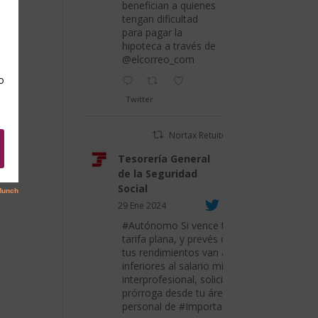
benefician a quienes
tengan dificultad
para pagar la
hipoteca a través de
@elcorreo_com
Twitter
Nortax Retuiteado
Tesorería General
de la Seguridad
Social
29 Ene 2024
#Autónomo
Si vence tu
tarifa plana, y prevés que
tus rendimientos van a ser
inferiores al salario mínimo
interprofesional, solicita su
prórroga desde tu área
personal de
#Importass
.