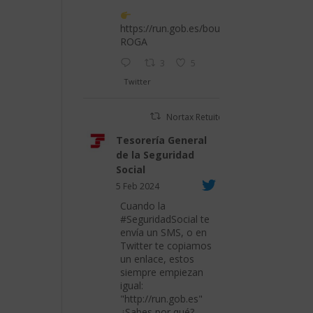
https://run.gob.es/bouPROR
ROGA
3
5
Twitter
Nortax Retuiteado
Tesorería General
de la Seguridad
Social
5 Feb 2024
Cuando la
#SeguridadSocial
te
envía un SMS, o en
Twitter te copiamos
un enlace, estos
siempre empiezan
igual:
"
http://run.gob.es
"
¿Sabes por qué?