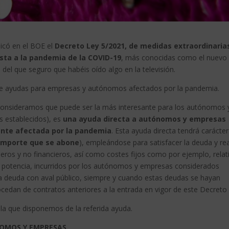
icó en el BOE el
Decreto Ley 5/2021, de medidas extraordinaria
sta a la pandemia de la COVID-19
, más conocidas como el nuevo
l que seguro que habéis oído algo en la televisión.
 de ayudas para empresas y autónomos afectados por la pandemia.
 consideramos que puede ser la más interesante para los autónomos 
s establecidos), es
una ayuda directa a autónomos y empresas
ente afectada por la pandemia
. Esta ayuda directa tendrá carácter
 importe que se abone
), empleándose para satisfacer la deuda y rea
eros y no financieros, así como costes fijos como por ejemplo, relat
de potencia, incurridos por los autónomos y empresas considerados
la deuda con aval público, siempre y cuando estas deudas se hayan
cedan de contratos anteriores a la entrada en vigor de este Decreto 
la que disponemos de la referida ayuda.
NOMOS Y EMPRESAS