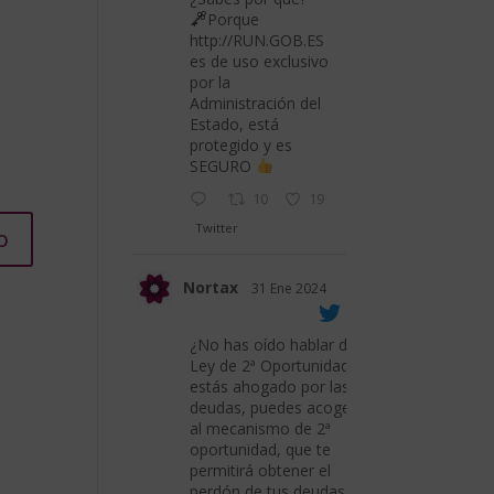
Porque
http://RUN.GOB.ES
es de uso exclusivo
por la
Administración del
Estado, está
protegido y es
SEGURO
10
19
Twitter
Nortax
31 Ene 2024
¿No has oído hablar de la
Ley de 2ª Oportunidad? Si
estás ahogado por las
deudas, puedes acogerte
al mecanismo de 2ª
oportunidad, que te
permitirá obtener el
perdón de tus deudas.