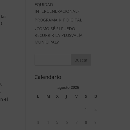
EQUIDAD
INTERGENERACIONAL?
 las
PROGRAMA KIT DIGITAL
os
¿CÓMO SÉ SI PUEDO
a
RECURRIR LA PLUSVALÍA
MUNICIPAL?
Calendario
9.
agosto 2026
s
L
M
X
J
V
S
D
n el
1
2
3
4
5
6
7
8
9