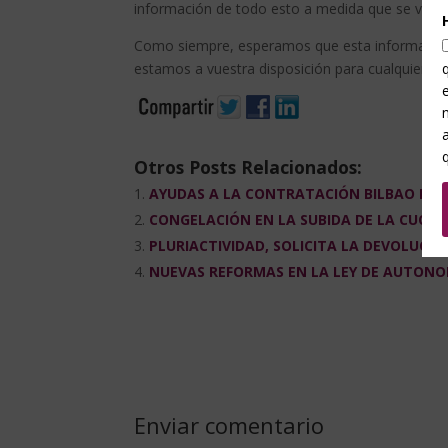
información de todo esto a medida que se vay
Como siempre, esperamos que esta información
estamos a vuestra disposición para cualquier du
Otros Posts Relacionados:
AYUDAS A LA CONTRATACIÓN BILBAO EKI
CONGELACIÓN EN LA SUBIDA DE LA CUO
PLURIACTIVIDAD, SOLICITA LA DEVOLUC
NUEVAS REFORMAS EN LA LEY DE AUTON
Enviar comentario