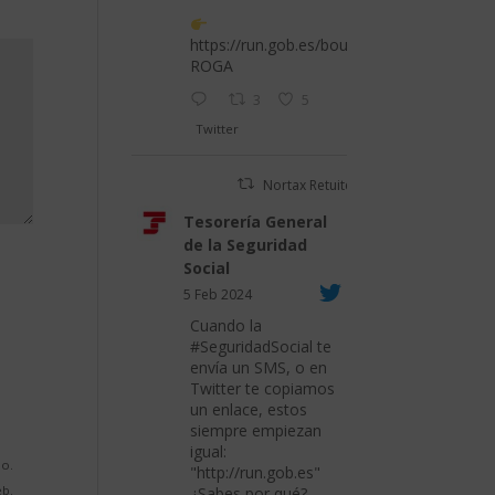
https://run.gob.es/bouPROR
ROGA
3
5
Twitter
Nortax Retuiteado
Tesorería General
de la Seguridad
Social
5 Feb 2024
Cuando la
#SeguridadSocial
te
envía un SMS, o en
Twitter te copiamos
un enlace, estos
siempre empiezan
igual:
io.
"
http://run.gob.es
"
eb.
¿Sabes por qué?