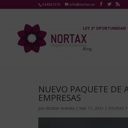
944361375
info@nortax.es
LEY 2ª OPORTUNIDAD
Blog
NUEVO PAQUETE DE 
EMPRESAS
por
Aitziber Arandia
|
Mar 17, 2021
|
AYUDAS Y