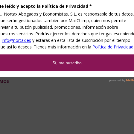
an desarrollando estas ayudas por las Comunidades Autónomas.
 haya sido de vuestro interés. Desde Nortax Abogados y Economist
da que os pueda surgir.
NTZA
TA DE AUTÓNOMOS
ION DE LOS EXCESOS COTIZADOS POR AUTONOMOS
OMOS