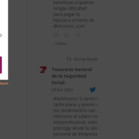
benefician a quienes
tengan dificultad
para pagar la
as
hipoteca a través de
@elcorreo_com
Twitter
Nortax Retuiteado
Tesorería General
de la Seguridad
Social
29 Ene 2024
#Autónomo
Si vence tu
tarifa plana, y prevés que
tus rendimientos van a ser
inferiores al salario mínimo
interprofesional, solicita su
prórroga desde tu área
personal de
#Importass
.