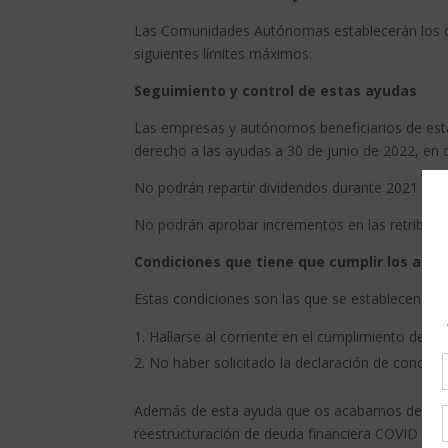
Las Comunidades Autónomas establecerán los cri
siguientes límites máximos:
Seguimiento y control de estas ayudas
Las empresas y autónomos beneficiarios de esta
derecho a las ayudas a 30 de junio de 2022, en 
No podrán repartir dividendos durante 2021 y 2
No podrán aprobar incrementos en las retribucio
Condiciones que tiene que cumplir los aut
Estas condiciones son las que se establecen sie
Hallarse al corriente en el cumplimiento de sus
No haber solicitado la declaración de concurso
Además de esta ayuda que os acabamos de come
reestructuración de deuda financiera COVID (pr