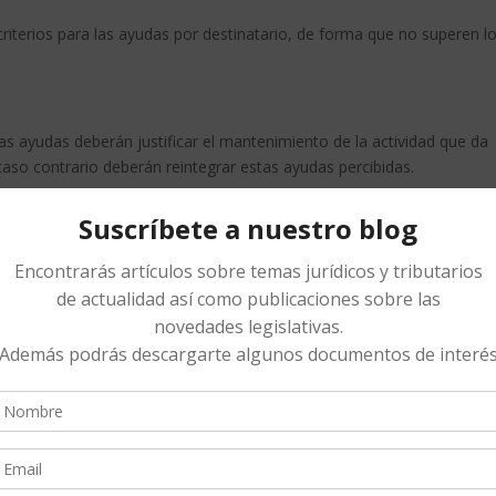
terios para las ayudas por destinatario, de forma que no superen l
s ayudas deberán justificar el mantenimiento de la actividad que da
caso contrario deberán reintegrar estas ayudas percibidas.
020.
nes de la alta dirección durante un periodo de dos años desde la ayu
ónomos y entidades
mpre en la concesión de ayudas públicas, entre otras:
 obligaciones tributarias y frente a la Seguridad Social.
 voluntario.
ntar, se han aprobado nuevas medidas como una línea para la
éstamos ICO que se solicitaron durante el COVID). Os iremos pasand