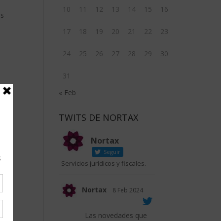
10
11
12
13
14
15
16
os
17
18
19
20
21
22
23
24
25
26
27
28
29
30
31
« Feb
da.
TWITS DE NORTAX
Nortax
Seguir
Servicios jurídicos y fiscales.
Nortax
8 Feb 2024
o
Las novedades que