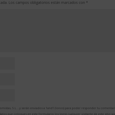
cada.
Los campos obligatorios están marcados con
*
mistas, S.L. , y serán enviados a 1and1 (Ionos) para poder responder tu comentar
atos que coloques en este formulario los leerá cualquier visitante de este sitio w