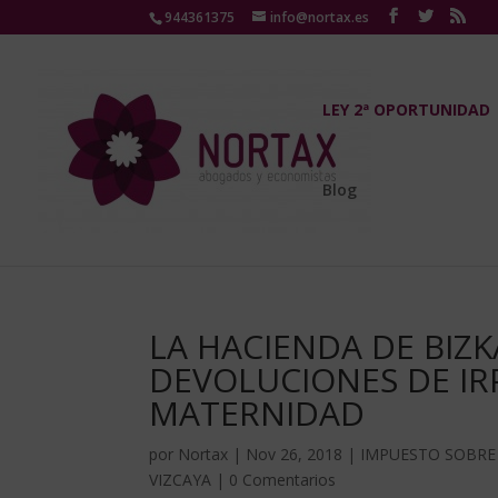
944361375
info@nortax.es
LEY 2ª OPORTUNIDAD
Blog
LA HACIENDA DE BIZK
DEVOLUCIONES DE IR
MATERNIDAD
por
Nortax
|
Nov 26, 2018
|
IMPUESTO SOBRE 
VIZCAYA
|
0 Comentarios