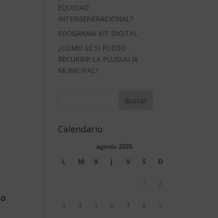
EQUIDAD
INTERGENERACIONAL?
PROGRAMA KIT DIGITAL
¿CÓMO SÉ SI PUEDO
RECURRIR LA PLUSVALÍA
MUNICIPAL?
Calendario
agosto 2026
L
M
X
J
V
S
D
1
2
IO
3
4
5
6
7
8
9