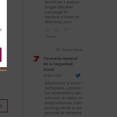
benefician a quienes
tengan dificultad
para pagar la
hipoteca a través de
@elcorreo_com
Twitter
io.
eb.
Nortax Retuiteado
Tesorería General
de la Seguridad
Social
29 Ene 2024
#Autónomo
Si vence tu
tarifa plana, y prevés que
tus rendimientos van a ser
inferiores al salario mínimo
interprofesional, solicita su
prórroga desde tu área
personal de
#Importass
.