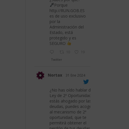
Porque
http://RUN.GOB.ES
es de uso exclusivo
por la
Administración del
Estado, está
protegido y es
SEGURO
10
19
Twitter
Nortax
31 Ene 2024
¿No has oído hablar de la
Ley de 2ª Oportunidad? Si
estás ahogado por las
deudas, puedes acogerte
al mecanismo de 2ª
oportunidad, que te
permitirá obtener el
perdón de tus deudas.