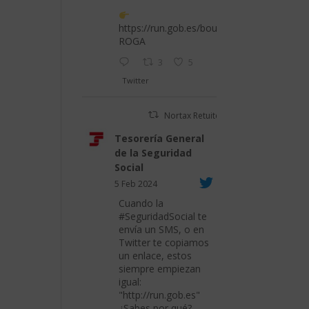
https://run.gob.es/bouPROR
ROGA
3
5
Twitter
Nortax Retuiteado
Tesorería General
de la Seguridad
Social
5 Feb 2024
Cuando la
#SeguridadSocial
te
envía un SMS, o en
Twitter te copiamos
un enlace, estos
siempre empiezan
igual:
"
http://run.gob.es
"
¿Sabes por qué?