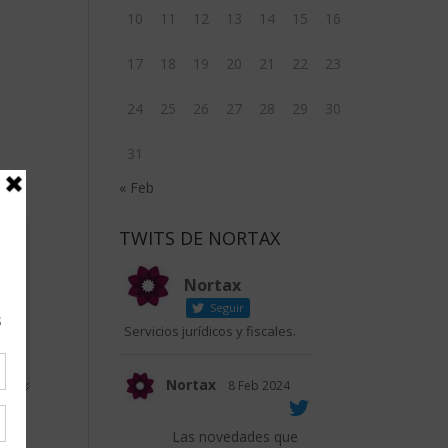
10
11
12
13
14
15
16
17
18
19
20
21
22
23
24
25
26
27
28
29
30
31
« Feb
TWITS DE NORTAX
Nortax
Seguir
Servicios jurídicos y fiscales.
Nortax
8 Feb 2024
Las novedades que