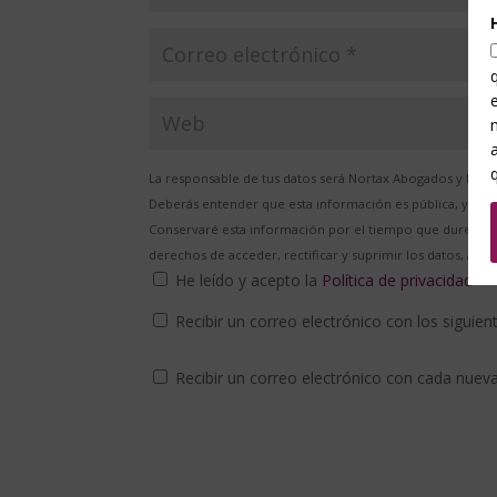
La responsable de tus datos será Nortax Abogados y Econo
Deberás entender que esta información es pública, y los d
Conservaré esta información por el tiempo que dure esta 
derechos de acceder, rectificar y suprimir los datos, as
He leído y acepto la
Política de privacidad
*
Recibir un correo electrónico con los siguie
Recibir un correo electrónico con cada nuev