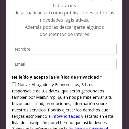
Fax:
944361375
Mail:
info@nortax.es
DIRECCIÓN
Alameda Recalde, 27, 8º Dpt. 10
C.P. 48009 – Bilbao – Vizcaya.
Horario:
Lunes a Jueves: 9.00-14.30 y 15.00-18.00 /
Viernes: 8.30-14.30
DESCARGAS
Modelo reclamacion IRPF maternidad
Calendario laboral Bizkaia 2018
Modelo contrato de trabajo servicio doméstico
TRADUCTOR