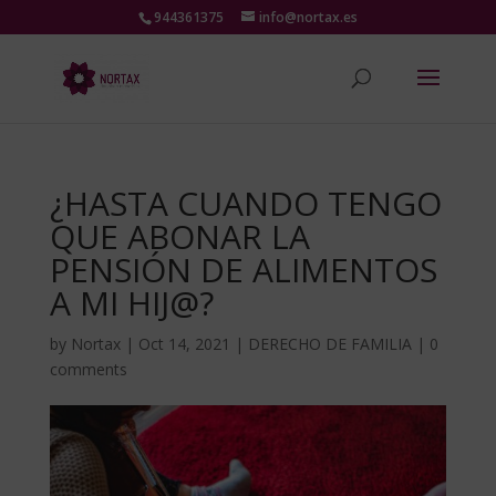
944361375
info@nortax.es
¿HASTA CUANDO TENGO
QUE ABONAR LA
PENSIÓN DE ALIMENTOS
A MI HIJ@?
by
Nortax
|
Oct 14, 2021
|
DERECHO DE FAMILIA
|
0
comments