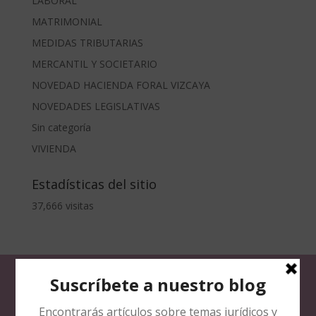
LABORAL
MATRIMONIAL
MEDIDAS TRIBUTARIAS
MERCANTIL Y SOCIETARIO
NOVEDAD HACIENDA FORAL VIZCAYA
NOVEDADES LEGISLATIVAS
Sin categoría
VIVIENDA
Estadísticas del sitio
37,666 visitas
CONTACTO
Teléfono:
944361375