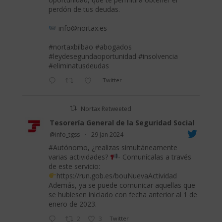
perdón de tus deudas.
info@nortax.es
#nortaxbilbao
#abogados
#leydesegundaoportunidad
#insolvencia
#eliminatusdeudas
Twitter
Nortax Retweeted
Tesorería General de la Seguridad Social
@info_tgss
·
29 Jan 2024
#Autónomo
, ¿realizas simultáneamente
varias actividades?
- Comunícalas a través
de este servicio:
https://run.gob.es/bouNuevaActividad
Además, ya se puede comunicar aquellas que
se hubiesen iniciado con fecha anterior al 1 de
enero de 2023.
2
3
Twitter