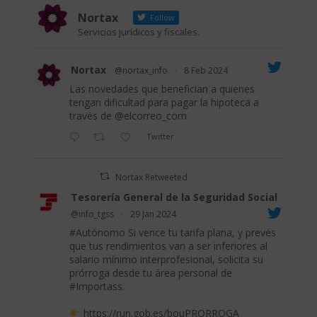
Nortax
Follow
Servicios jurídicos y fiscales.
Nortax
@nortax_info
·
8 Feb 2024
Las novedades que benefician a quienes
tengan dificultad para pagar la hipoteca a
través de
@elcorreo_com
Twitter
Nortax Retweeted
Tesorería General de la Seguridad Social
@info_tgss
·
29 Jan 2024
#Autónomo
Si vence tu tarifa plana, y prevés
que tus rendimientos van a ser inferiores al
salario mínimo interprofesional, solicita su
prórroga desde tu área personal de
#Importass
.
https://run.gob.es/bouPRORROGA