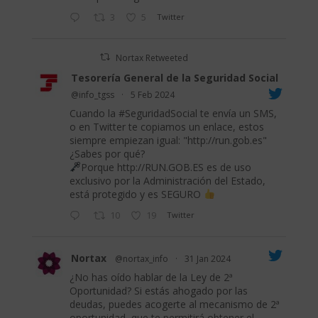
3
5
Twitter
Nortax Retweeted
Tesorería General de la Seguridad Social
@info_tgss
·
5 Feb 2024
Cuando la
#SeguridadSocial
te envía un SMS,
o en Twitter te copiamos un enlace, estos
siempre empiezan igual: "
http://run.gob.es
"
¿Sabes por qué?
Porque
http://RUN.GOB.ES
es de uso
exclusivo por la Administración del Estado,
está protegido y es SEGURO
10
19
Twitter
Nortax
@nortax_info
·
31 Jan 2024
¿No has oído hablar de la Ley de 2ª
Oportunidad? Si estás ahogado por las
deudas, puedes acogerte al mecanismo de 2ª
oportunidad, que te permitirá obtener el